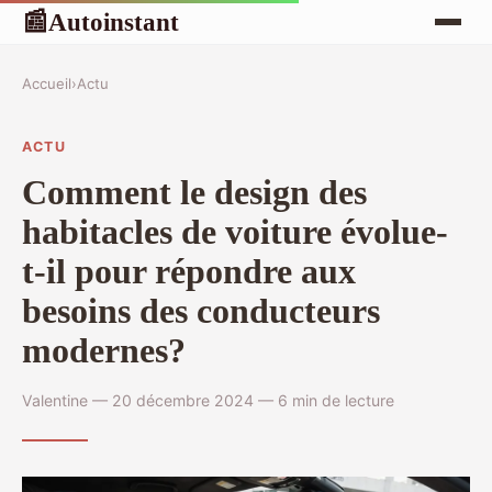
Autoinstant
📰
Accueil
›
Actu
ACTU
Comment le design des
habitacles de voiture évolue-
t-il pour répondre aux
besoins des conducteurs
modernes?
Valentine — 20 décembre 2024 — 6 min de lecture